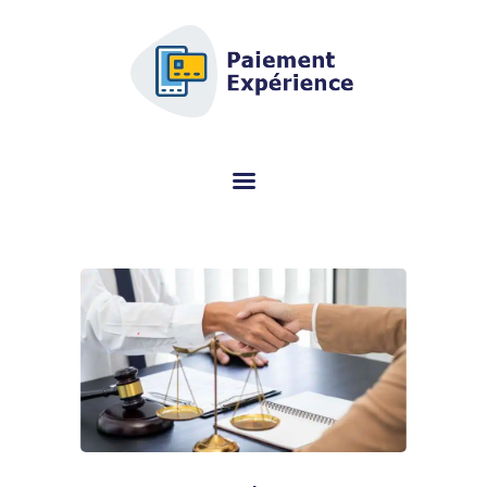
AFSCM.ORG - GUIDE D'ACHAT
DÉDIÉ AU TERMINAL DE
PAIEMENT (TPE)
Vous cherchez des informations sur le terminal de paiement (TPE) ? Ce
portail spécialisé vous aide à choisir le bon modèle gratuitement.
TERMINAL DE PAIEMENT
AVIS PAR MARQUES
CONSEILS
QUI SOMMES-NOUS ?