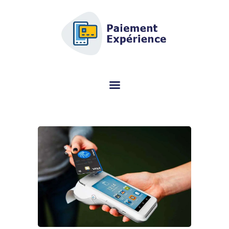
AFSCM.ORG - GUÍA DE COMPRAS
DEDICADA A LA TERMINAL DE
PAGO (TPE)
¿Está buscando información sobre el terminal de pago (TPE)? Este portal
especializado lo ayuda a elegir el modelo correcto de forma gratuita.
COMPARACIÓN DE
TERMINAL DE PAGO
MÓVIL
OPINIONES
A PROPÓSITO