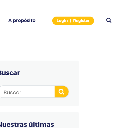
A propósito
Login
Register
ERMINAL DE PAGO (TPE)
modelo correcto de forma gratuita.
Buscar
Nuestras últimas