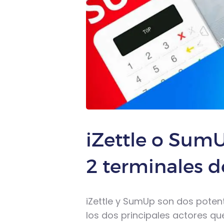
iZettle o Sum
2 terminales 
iZettle y SumUp son dos potent
los dos principales actores q