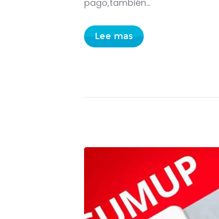
pago,también…
Lee mas