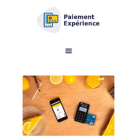
AFSCM.ORG - EINKAUFSFÜHRER
FÜR DAS ZAHLUNGSTERMINAL
(TPE)
Suchen Sie Informationen zum Zahlungsterminal (TPE)? Mit diesem
speziellen Portal können Sie kostenlos das richtige Modell auswählen.
MOBILE PAYMENT
TERMINAL VERGLEICH
ÜBERPRÜFUNG
ÜBRIGENS