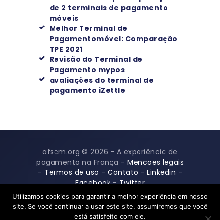
de 2 terminais de pagamento
móveis
Melhor Terminal de
Pagamentomóvel: Comparação
TPE 2021
Revisão do Terminal de
Pagamento mypos
avaliações do terminal de
pagamento iZettle
afscm.org © 2026 - A experiência de
pagamento na França -
Mencoes legais
-
Termos de uso
-
Contato
-
Linkedin
-
Facebook
-
Twitter
Utilizamos cookies para garantir a melhor experiência em nosso
site. Se você continuar a usar este site, assumiremos que você
está satisfeito com ele.