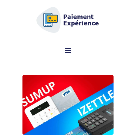
AFSCM.ORG - GUIA DE COMPRAS
DEDICADO AO TERMINAL DE
PAGAMENTO (TPE)
Você está procurando informações sobre o terminal de pagamento (TPE)?
Este portal especializado ajuda você a escolher o modelo certo de graça.
COMPARAÇÃO DE
TERMINAIS DE
PAGAMENTO MÓVEL
AVISO
A PROPÓSITO