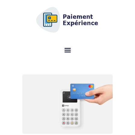
AFSCM.ORG - GUIDA
ALL'ACQUISTO DEDICATA AL
TERMINALE DI PAGAMENTO (TPE)
Cerchi informazioni sul terminale di pagamento (TPE)? Questo portale
specializzato ti aiuta a scegliere il modello giusto gratuitamente.
CONFRONTO DEI
TERMINALI DI
PAGAMENTO MOBILI
RECENSIONI
A PROPOSITO