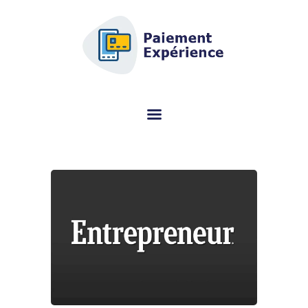
AFSCM.ORG - GUIDE D'ACHAT
DÉDIÉ AU TERMINAL DE
PAIEMENT (TPE)
Vous cherchez des informations sur le terminal de paiement (TPE) ? Ce
portail spécialisé vous aide à choisir le bon modèle gratuitement.
TERMINAL DE PAIEMENT
AVIS PAR MARQUES
CONSEILS
QUI SOMMES-NOUS ?