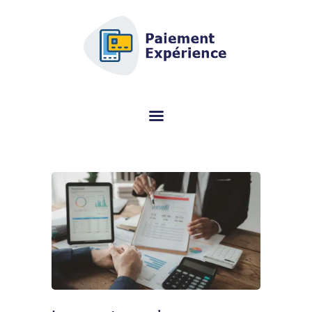
AFSCM.ORG - GUIDE D'ACHAT
DÉDIÉ AU TERMINAL DE
PAIEMENT (TPE)
Vous cherchez des informations sur le terminal de paiement (TPE) ? Ce
portail spécialisé vous aide à choisir le bon modèle gratuitement.
TERMINAL DE PAIEMENT
AVIS PAR MARQUES
CONSEILS
QUI SOMMES-NOUS ?