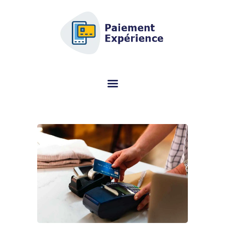
AFSCM.ORG - EINKAUFSFÜHRER
FÜR DAS ZAHLUNGSTERMINAL
(TPE)
Suchen Sie Informationen zum Zahlungsterminal (TPE)? Mit diesem
speziellen Portal können Sie kostenlos das richtige Modell auswählen.
MOBILE PAYMENT
TERMINAL VERGLEICH
ÜBERPRÜFUNG
ÜBRIGENS