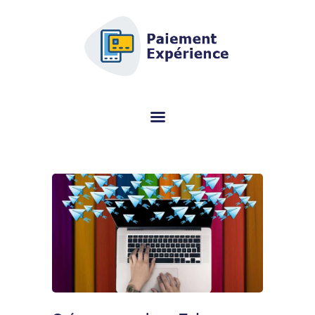
AFSCM.ORG - GUIDE D'ACHAT
DÉDIÉ AU TERMINAL DE
PAIEMENT (TPE)
Vous cherchez des informations sur le terminal de paiement (TPE) ? Ce
portail spécialisé vous aide à choisir le bon modèle gratuitement.
TERMINAL DE PAIEMENT
AVIS PAR MARQUES
CONSEILS
QUI SOMMES-NOUS ?