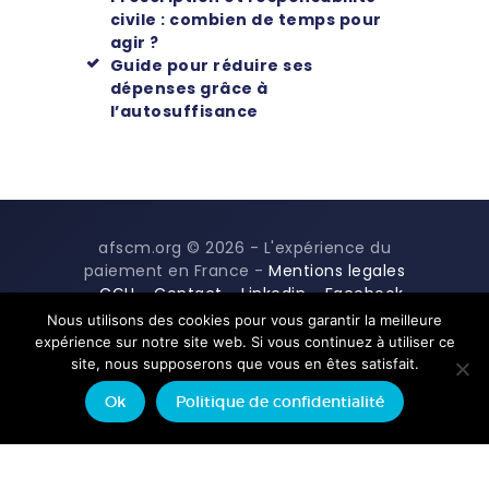
civile : combien de temps pour
agir ?
Guide pour réduire ses
dépenses grâce à
l’autosuffisance
afscm.org © 2026 - L'expérience du
paiement en France -
Mentions legales
-
CGU
-
Contact
-
Linkedin
-
Facebook
-
Twitter
Nous utilisons des cookies pour vous garantir la meilleure
expérience sur notre site web. Si vous continuez à utiliser ce
site, nous supposerons que vous en êtes satisfait.
Ok
Politique de confidentialité
Français