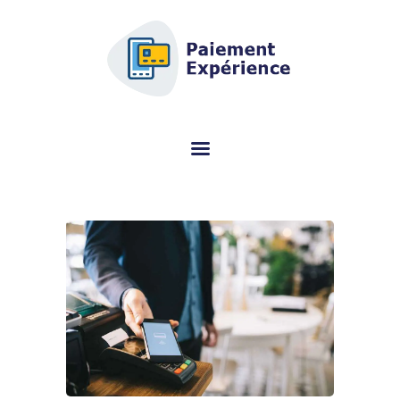
AFSCM.ORG - AANKOOPGIDS
GEWIJD AAN DE
BETAALTERMINAL (TPE)
Bent u op zoek naar informatie over de betaalterminal (TPE)? Deze
gespecialiseerde portal helpt u gratis het juiste model te kiezen.
MOBIELE
BETAALTERMINAL
VERGELIJKING
RECENSIE
TROUWENS